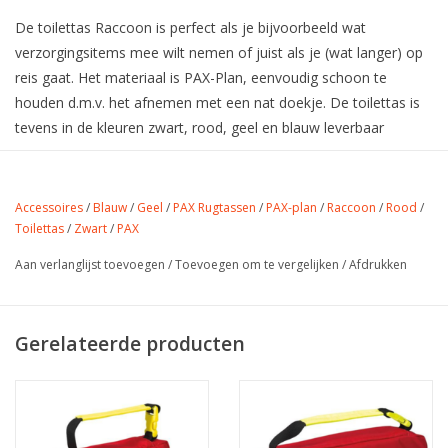
De toilettas Raccoon is perfect als je bijvoorbeeld wat
verzorgingsitems mee wilt nemen of juist als je (wat langer) op
reis gaat. Het materiaal is PAX-Plan, eenvoudig schoon te
houden d.m.v. het afnemen met een nat doekje. De toilettas is
tevens in de kleuren zwart, rood, geel en blauw leverbaar
Afmetingen: 15 x 30 x 16 cm
Accessoires
/
Blauw
/
Geel
/
PAX Rugtassen
/
PAX-plan
/
Raccoon
/
Rood
/
Gewicht: 0,35 kg
Toilettas
/
Zwart
/
PAX
Inhoud: 7,2 liter
Uitvoering: Pax-Plan (Zeil)
Aan verlanglijst toevoegen
/
Toevoegen om te vergelijken
/
Afdrukken
Het toilettas Raccoon wordt geleverd zonder inhoud.
Gerelateerde producten