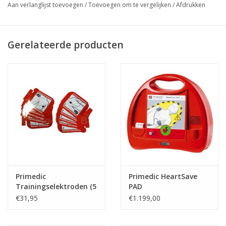
Aan verlanglijst toevoegen
/
Toevoegen om te vergelijken
/
Afdrukken
Batterijen
6 voorgeprogrammeerde scenario's
Gebruikershandleiding
Gerelateerde producten
Primedic
Primedic HeartSave
Trainingselektroden (5
PAD
paar)
€31,95
€1.199,00