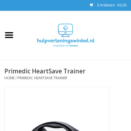
0 Artikelen - €0,00
Home
AED & Reanimatie
BHV
Primedic HeartSave Trainer
EHBO
HOME
/
PRIMEDIC HEARTSAVE TRAINER
Pax tassen
Trainingen