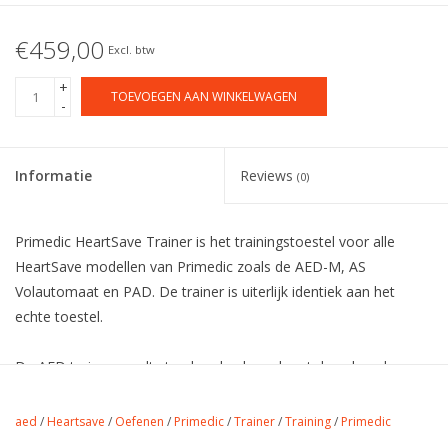
€459,00
Excl. btw
+
TOEVOEGEN AAN WINKELWAGEN
-
Informatie
Reviews
(0)
Primedic HeartSave Trainer is het trainingstoestel voor alle
HeartSave modellen van Primedic zoals de AED-M, AS
Volautomaat en PAD. De trainer is uiterlijk identiek aan het
echte toestel.
De AED trainer wordt standaard geleverd met de volgende
items:
5 sets trainingselektroden
aed
/
Heartsave
/
Oefenen
/
Primedic
/
Trainer
/
Training
/
Primedic
Afstandsbediening