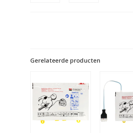
Gerelateerde producten
Primedic HeartSave Elektroden
Primedic HeartSa
Preconnect (m
TOEVOEGEN AAN WINKELWAGEN
TOEVOEGEN AAN