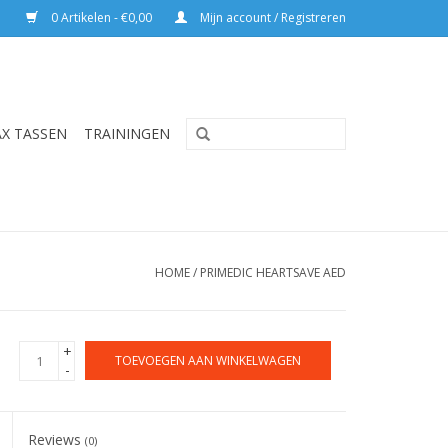
0 Artikelen - €0,00
Mijn account / Registreren
AX TASSEN
TRAININGEN
HOME
/
PRIMEDIC HEARTSAVE AED
+
TOEVOEGEN AAN WINKELWAGEN
-
Reviews
(0)