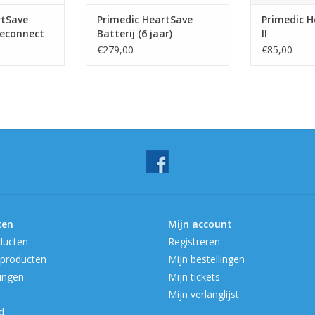
rtSave
Primedic HeartSave
Primedic H
reconnect
Batterij (6 jaar)
II
€279,00
€85,00
ten
Mijn account
ducten
Registreren
producten
Mijn bestellingen
ingen
Mijn tickets
Mijn verlanglijst
d