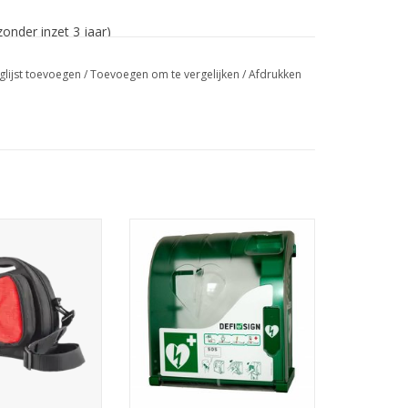
onder inzet 3 jaar)
er inzet 6 jaar)
glijst toevoegen
/
Toevoegen om te vergelijken
/
Afdrukken
artsave AED tas
Binnen het DefiSign assortiment
is er ook een buitenkast
AN WINKELWAGEN
beschikbaar; de DefiSign AED
Buitenkast 200.
TOEVOEGEN AAN WINKELWAGEN
odieke vervanging van batterij en electroden.